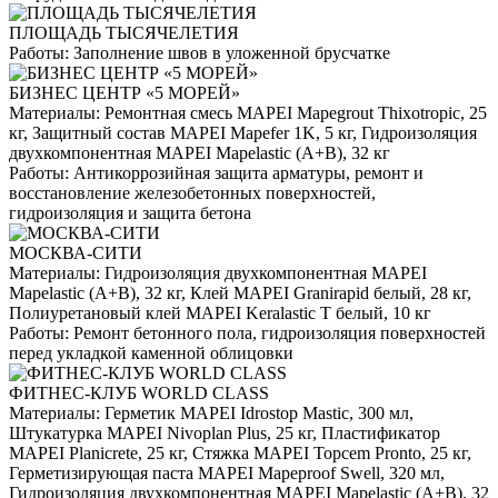
ПЛОЩАДЬ ТЫСЯЧЕЛЕТИЯ
Работы:
Заполнение швов в уложенной брусчатке
БИЗНЕС ЦЕНТР «5 МОРЕЙ»
Материалы:
Ремонтная смесь MAPEI Mapegrout Thixotropic, 25
кг, Защитный состав MAPEI Mapefer 1K, 5 кг, Гидроизоляция
двухкомпонентная MAPEI Mapelastic (А+B), 32 кг
Работы:
Антикоррозийная защита арматуры, ремонт и
восстановление железобетонных поверхностей,
гидроизоляция и защита бетона
МОСКВА-СИТИ
Материалы:
Гидроизоляция двухкомпонентная MAPEI
Mapelastic (А+B), 32 кг, Клей MAPEI Granirapid белый, 28 кг,
Полиуретановый клей MAPEI Keralastic T белый, 10 кг
Работы:
Ремонт бетонного пола, гидроизоляция поверхностей
перед укладкой каменной облицовки
ФИТНЕС-КЛУБ WORLD CLASS
Материалы:
Герметик MAPEI Idrostop Mastic, 300 мл,
Штукатурка MAPEI Nivoplan Plus, 25 кг, Пластификатор
MAPEI Planicrete, 25 кг, Стяжка MAPEI Topcem Pronto, 25 кг,
Герметизирующая паста MAPEI Mapeproof Swell, 320 мл,
Гидроизоляция двухкомпонентная MAPEI Mapelastic (А+B), 32