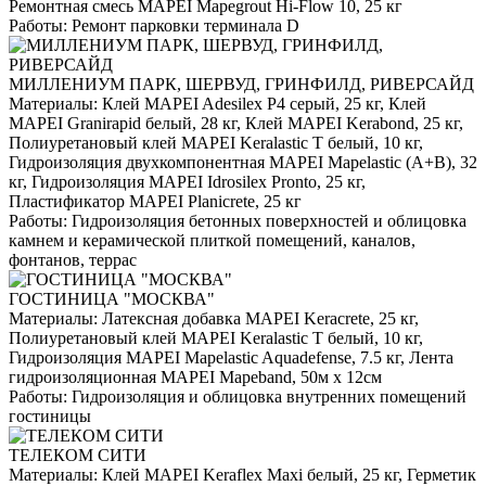
Ремонтная смесь MAPEI Mapegrout Hi-Flow 10, 25 кг
Работы:
Ремонт парковки терминала D
МИЛЛЕНИУМ ПАРК, ШЕРВУД, ГРИНФИЛД, РИВЕРСАЙД
Материалы:
Клей MAPEI Adesilex P4 серый, 25 кг, Клей
MAPEI Granirapid белый, 28 кг, Клей MAPEI Kerabond, 25 кг,
Полиуретановый клей MAPEI Keralastic T белый, 10 кг,
Гидроизоляция двухкомпонентная MAPEI Mapelastic (А+B), 32
кг, Гидроизоляция MAPEI Idrosilex Pronto, 25 кг,
Пластификатор MAPEI Planicrete, 25 кг
Работы:
Гидроизоляция бетонных поверхностей и облицовка
камнем и керамической плиткой помещений, каналов,
фонтанов, террас
ГОСТИНИЦА "МОСКВА"
Материалы:
Латексная добавка MAPEI Keracrete, 25 кг,
Полиуретановый клей MAPEI Keralastic T белый, 10 кг,
Гидроизоляция MAPEI Mapelastic Aquadefense, 7.5 кг, Лента
гидроизоляционная MAPEI Mapeband, 50м x 12см
Работы:
Гидроизоляция и облицовка внутренних помещений
гостиницы
ТЕЛЕКОМ СИТИ
Материалы:
Клей MAPEI Keraflex Maxi белый, 25 кг, Герметик