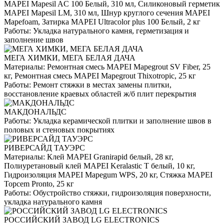
MAPEI Mapesil AC 100 Белый, 310 мл, Силиконовый герметик
MAPEI Mapesil LM, 310 мл, Шнур круглого сечения MAPEI
Mapefoam, Затирка MAPEI Ultracolor plus 100 Белый, 2 кг
Работы:
Укладка натурального камня, герметизация и
заполнение швов
МЕГА ХИМКИ, МЕГА БЕЛАЯ ДАЧА
Материалы:
Ремонтная смесь MAPEI Mapegrout SV Fiber, 25
кг, Ремонтная смесь MAPEI Mapegrout Thixotropic, 25 кг
Работы:
Ремонт стяжки в местах замены плитки,
восстановление краевых областей ж/б плит перекрытия
МАКДОНАЛЬДС
Работы:
Укладка керамической плитки и заполнение швов в
половых и стеновых покрытиях
РИВЕРСАЙД ТАУЭРС
Материалы:
Клей MAPEI Granirapid белый, 28 кг,
Полиуретановый клей MAPEI Keralastic T белый, 10 кг,
Гидроизоляция MAPEI Mapegum WPS, 20 кг, Стяжка MAPEI
Topcem Pronto, 25 кг
Работы:
Обустройство стяжки, гидроизоляция поверхности,
укладка натурального камня
РОССИЙСКИЙ ЗАВОД LG ELECTRONICS