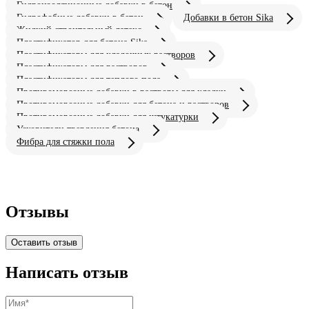
Гидроизоляционные добавки в бетон
Гидрофобные добавки в бетон
Добавки в бетон Sika
Жидкий строительный латекс
Пластификатор для бетона Sika
Пластификаторы для кладочных растворов
Пластификаторы для растворов
Пластификаторы для теплого пола
Противоморозные добавки в растворы для кладки
Противоморозные добавки для бетона и растворов
Противоморозные добавки для штукатурки
Ускорители твердения бетона
Фибра для стяжки пола
Отзывы
Оставить отзыв
Написать отзыв